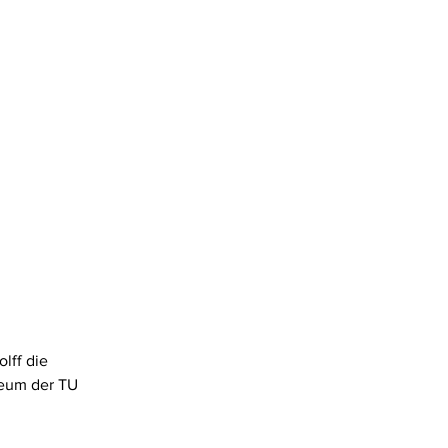
lff die 
seum der TU 