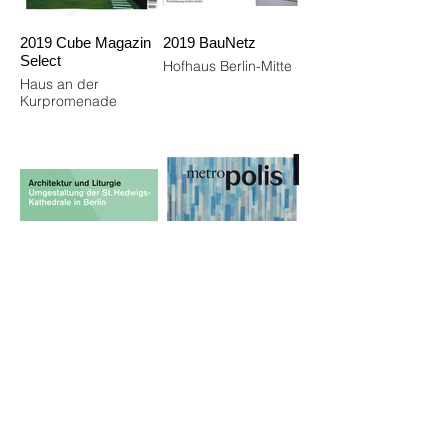
2019 Cube Magazin
2019 BauNetz
Select
Hofhaus Berlin-Mitte
Haus an der
Kurpromenade
2018 Architektur und
2018 Polis Magazin
Liturgie
Grand Hotel Astoria
Leipzig
Wettbewerb St.
Hedwigs-Kathedrale