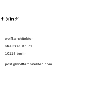
wolff:architekten
strelitzer str. 71
10115
berlin
post@wolffarchitekten.com
tel:
+49-30-2522525
fax:+49-30
-2522555
linkedin
instagram
baunetz