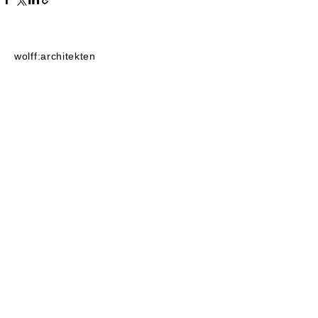
wolff:architekten
strelitzer str. 71
10115
berlin
post@wolffarchitekten.com
tel:
+49-30-2522525
fax:+49-30
-2522555
linkedin
instagram
baunetz
datenschutz
impressum
architektur 2022