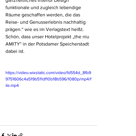
ganzheitliches Interior Design 
funktionale und zugleich lebendige 
Räume geschaffen werden, die das 
Reise- und Genusserlebnis nachhaltig 
prägen.“ wie es im Verlagstext heißt. 
Schön, dass unser Hotelprojekt „the niu 
AMITY“ in der Potsdamer Speicherstadt 
dabei ist.
https://video.wixstatic.com/video/fd554d_8fb9
9751606c4a519b511df10b18b596/1080p/mp4/f
ile.mp4